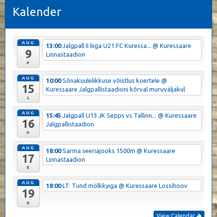
Kalender
AUG
13:00
Jalgpall II liiga U21 FC Kuressa...
@ Kuressaare
9
Linnastaadion
P
AUG
10:00
Sõnakuulelikkuse võistlus koertele
@
15
Kuressaare Jalgpallistaadioni kõrval muruväljakul
L
AUG
15:45
Jalgpall U13 JK Sepps vs Tallinn...
@ Kuressaare
16
Jalgpallistaadion
P
AUG
18:00
Sarma seeriajooks 1500m
@ Kuressaare
17
Linnastaadion
E
AUG
18:00
LT: Tund mölkkyiga
@ Kuressaare Lossihoov
19
K
View Calendar