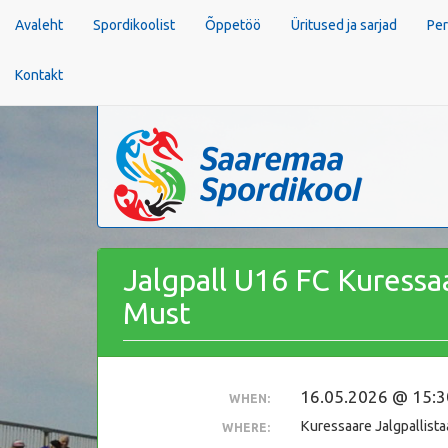
Avaleht
Spordikoolist
Õppetöö
Üritused ja sarjad
Per
Kontakt
Jalgpall U16 FC Kuressaare Sinine vs Põhja-Talli
Jalgpall U16 FC Kuressaa
Must
16.05.2026 @ 15:3
WHEN:
Kuressaare Jalgpallist
WHERE: