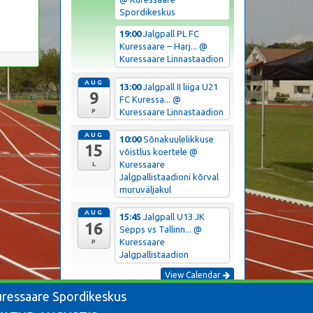
Spordikeskus
19:00
Jalgpall PL FC
Kuressaare – Harj...
@
Kuressaare Linnastaadion
AUG
13:00
Jalgpall II liiga U21
9
FC Kuressa...
@
Kuressaare Linnastaadion
P
AUG
10:00
Sõnakuulelikkuse
15
võistlus koertele
@
Kuressaare
L
Jalgpallistaadioni kõrval
muruväljakul
AUG
15:45
Jalgpall U13 JK
16
Sepps vs Tallinn...
@
Kuressaare
P
Jalgpallistaadion
View Calendar
ressaare Spordikeskus