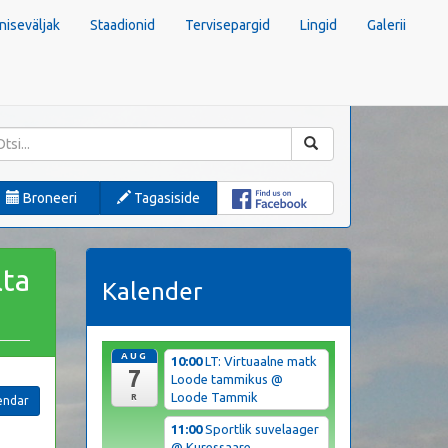
niseväljak
Staadionid
Tervisepargid
Lingid
Galerii
Broneeri
Tagasiside
lta
Kalender
AUG
10:00
LT: Virtuaalne matk
7
Loode tammikus
@
Loode Tammik
R
endar
11:00
Sportlik suvelaager
@ Kuressaare