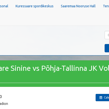
sonal
Kuressaare spordikeskus
Saaremaa Nooruse Hall
Ten
nna JK Volta Must
re Sinine vs Põhja-Tallinna JK Vo
0
Cal
aadion