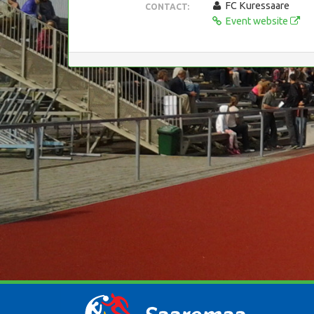
FC Kuressaare
CONTACT:
Event website